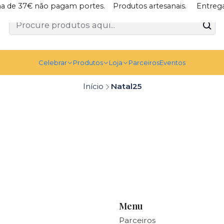
a de 37€ não pagam portes. Produtos artesanais. Entrega
Celebrar
Produtos
Loja
Parceiros
Eventos
Início
Natal25
Menu
Parceiros